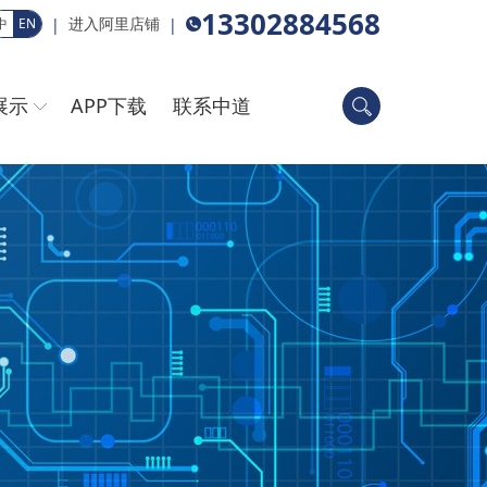
13302884568
进入阿里店铺
|
|
中
EN
展示
APP下载
联系中道